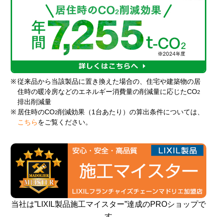
※
従来品から当該製品に置き換えた場合の、住宅や建築物の居
住時の暖冷房などのエネルギー消費量の削減量に応じたCO
2
排出削減量
※
居住時のCO
削減効果（1台あたり）の算出条件については、
2
こちら
をご覧ください。
当社は”LIXIL製品施工マイスター”達成のPROショップで
す