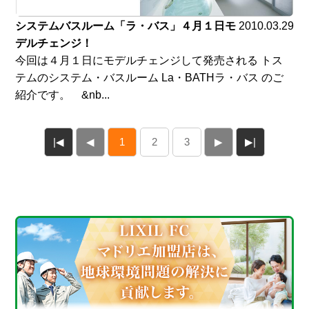
システムバスルーム「ラ・バス」４月１日モ
2010.03.29
デルチェンジ！
今回は４月１日にモデルチェンジして発売される トス
テムのシステム・バスルーム La・BATHラ・バス のご
紹介です。 &nb...
|◀
◀
1
2
3
▶
▶|