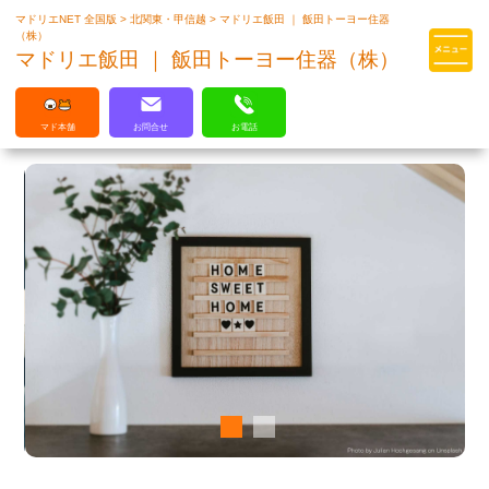
マドリエNET 全国版
>
北関東・甲信越
>
マドリエ飯田 ｜ 飯田トーヨー住器
マドリエはLIXILの厳しい基準を
（株）
クリアした住まいのプロ集団です
マドリエ飯田 ｜ 飯田トーヨー住器（株）
マド本舗
お問合せ
お電話