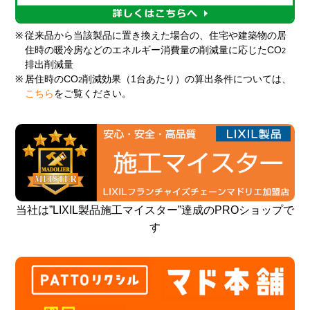
※
従来品から当該製品に置き換えた場合の、住宅や建築物の居
住時の暖冷房などのエネルギー消費量の削減量に応じたCO
2
排出削減量
※
居住時のCO
削減効果（1台あたり）の算出条件については、
2
こちら
をご覧ください。
当社は”LIXIL製品施工マイスター”達成のPROショップで
す