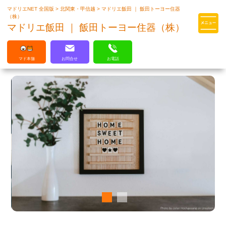
マドリエNET 全国版
>
北関東・甲信越
>
マドリエ飯田 ｜ 飯田トーヨー住器
マドリエはLIXILの厳しい基準を
（株）
クリアした住まいのプロ集団です
マドリエ飯田 ｜ 飯田トーヨー住器（株）
マド本舗
お問合せ
お電話