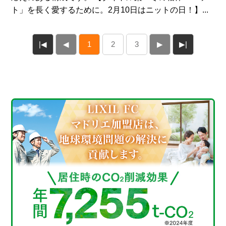
ト」を長く愛するために。2月10日はニットの日！】...
|◀
◀
1
2
3
▶
▶|