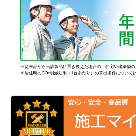
※
従来品から当該製品に置き換えた場合の、住宅や建築物の
※
居住時のCO
削減効果（1台あたり）の算出条件について
2