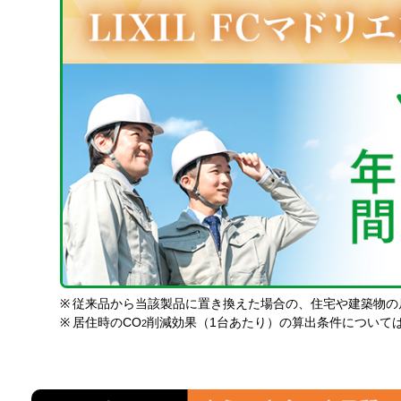
※
従来品から当該製品に置き換えた場合の、住宅や建築物の
※
居住時のCO
削減効果（1台あたり）の算出条件について
2