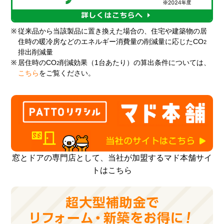
※
従来品から当該製品に置き換えた場合の、住宅や建築物の居
住時の暖冷房などのエネルギー消費量の削減量に応じたCO
2
排出削減量
※
居住時のCO
削減効果（1台あたり）の算出条件については、
2
こちら
をご覧ください。
窓とドアの専門店として、当社が加盟するマド本舗サイ
トはこちら