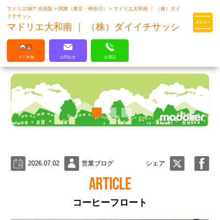
マドリエNET 全国版
>
関東（東京・神奈川）
>
マドリエ大和南 ｜ （株）ダイ
マドリエはLIXILの厳しい基準を
イチサッシ
クリアした住まいのプロ集団です
マドリエ大和南 ｜ （株）ダイイチサッシ
マド本舗
お問合せ
お電話
2026.07.02
営業ブログ
シェア
ARTICLE
コーヒーフロート