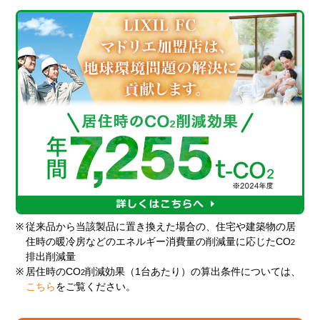
※
従来品から当該製品に置き換えた場合の、住宅や建築物の居
住時の暖冷房などのエネルギー消費量の削減量に応じたCO
2
排出削減量
※
居住時のCO
削減効果（1台あたり）の算出条件については、
2
こちら
をご覧ください。