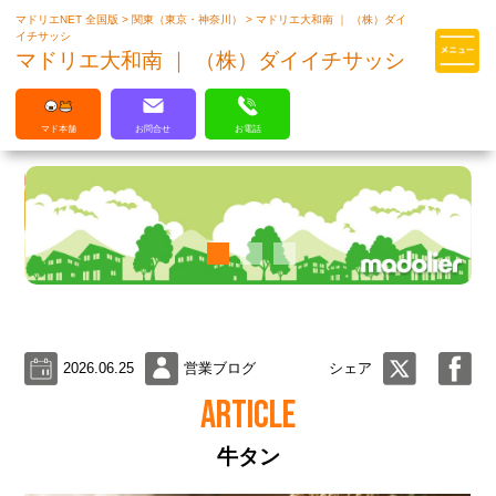
マドリエNET 全国版
>
関東（東京・神奈川）
>
マドリエ大和南 ｜ （株）ダイ
マドリエはLIXILの厳しい基準を
イチサッシ
クリアした住まいのプロ集団です
マドリエ大和南 ｜ （株）ダイイチサッシ
マド本舗
お問合せ
お電話
2026.06.25
営業ブログ
シェア
ARTICLE
牛タン