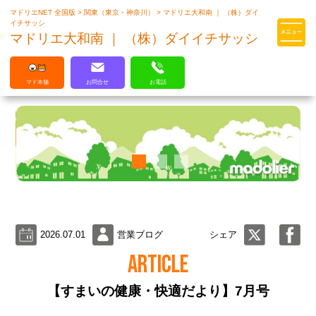
マドリエNET 全国版
>
関東（東京・神奈川）
>
マドリエ大和南 ｜ （株）ダイ
マドリエはLIXILの厳しい基準を
イチサッシ
クリアした住まいのプロ集団です
マドリエ大和南 ｜ （株）ダイイチサッシ
マド本舗
お問合せ
お電話
2026.07.01
営業ブログ
シェア
ARTICLE
【すまいの健康・快適だより】7月号