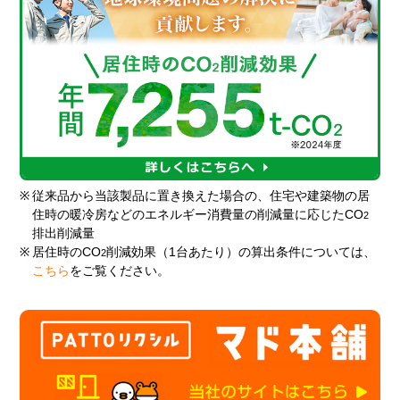
※
従来品から当該製品に置き換えた場合の、住宅や建築物の居
住時の暖冷房などのエネルギー消費量の削減量に応じたCO
2
排出削減量
※
居住時のCO
削減効果（1台あたり）の算出条件については、
2
こちら
をご覧ください。