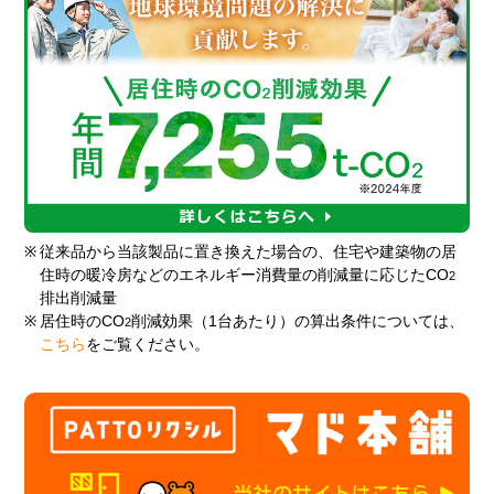
※
従来品から当該製品に置き換えた場合の、住宅や建築物の居
住時の暖冷房などのエネルギー消費量の削減量に応じたCO
2
排出削減量
※
居住時のCO
削減効果（1台あたり）の算出条件については、
2
こちら
をご覧ください。