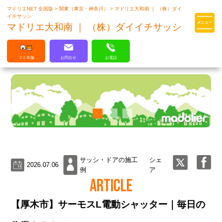
マドリエNET 全国版
>
関東（東京・神奈川）
>
マドリエ大和南 ｜ （株）ダイ
マドリエはLIXILの厳しい基準を
イチサッシ
クリアした住まいのプロ集団です
マドリエ大和南 ｜ （株）ダイイチサッシ
マド本舗
お問合せ
お電話
サッシ・ドアの施工
シェ
2026.07.06
例
ア
ARTICLE
【厚木市】サーモスL電動シャッター｜毎日の