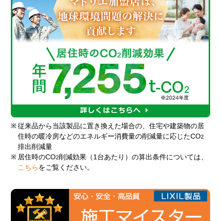
※
従来品から当該製品に置き換えた場合の、住宅や建築物の居
住時の暖冷房などのエネルギー消費量の削減量に応じたCO
2
排出削減量
※
居住時のCO
削減効果（1台あたり）の算出条件については、
2
こちら
をご覧ください。