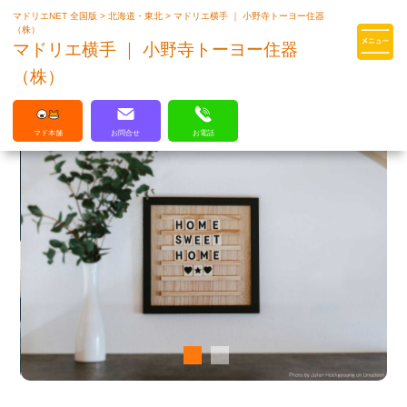
マドリエNET 全国版
>
北海道・東北
>
マドリエ横手 ｜ 小野寺トーヨー住器
マドリエはLIXILの厳しい基準を
（株）
クリアした住まいのプロ集団です
マドリエ横手 ｜ 小野寺トーヨー住器
（株）
マド本舗
お問合せ
お電話