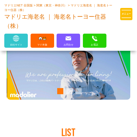
マドリエNET 全国版
>
関東（東京・神奈川）
>
マドリエ海老名 ｜ 海老名トー
マドリエはLIXILの厳しい基準を
ヨー住器（株）
クリアした住まいのプロ集団です
マドリエ海老名 ｜ 海老名トーヨー住器
（株）
自社サイト
マド本舗
お問合せ
お電話
LIST