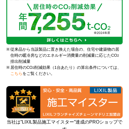
※
従来品から当該製品に置き換えた場合の、住宅や建築物の居
住時の暖冷房などのエネルギー消費量の削減量に応じたCO
2
排出削減量
※
居住時のCO
削減効果（1台あたり）の算出条件については、
2
こちら
をご覧ください。
当社は”LIXIL製品施工マイスター”達成のPROショップで