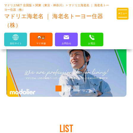
マドリエNET 全国版
>
関東（東京・神奈川）
>
マドリエ海老名 ｜ 海老名トー
マドリエはLIXILの厳しい基準を
ヨー住器（株）
クリアした住まいのプロ集団です
マドリエ海老名 ｜ 海老名トーヨー住器
（株）
自社サイト
マド本舗
お問合せ
お電話
LIST