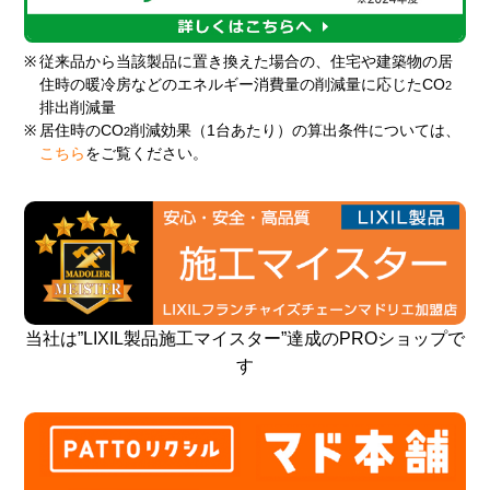
※
従来品から当該製品に置き換えた場合の、住宅や建築物の居
住時の暖冷房などのエネルギー消費量の削減量に応じたCO
2
排出削減量
※
居住時のCO
削減効果（1台あたり）の算出条件については、
2
こちら
をご覧ください。
当社は”LIXIL製品施工マイスター”達成のPROショップで
す