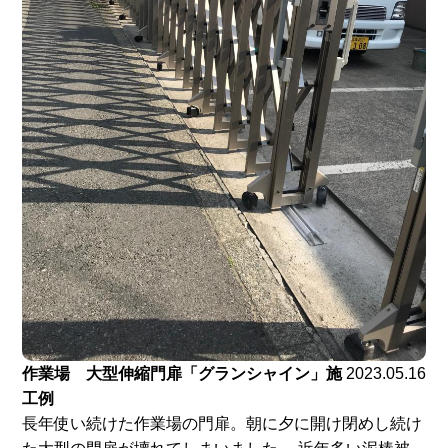
作業場 大型伸縮門扉「グランシャイン」施
2023.05.16
工例
長年使い続けた作業場の門扉。朝に夕に開け閉めし続け