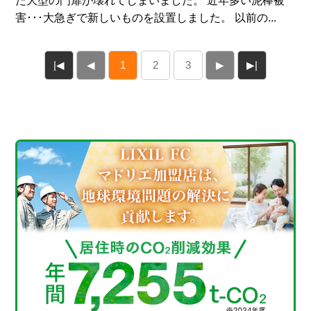
た大型の門扉が壊れてしまいました。 近年多い泥棒被
害･･･大急ぎで新しいものを設置しました。 以前の...
|◀
◀
1
2
3
▶
▶|