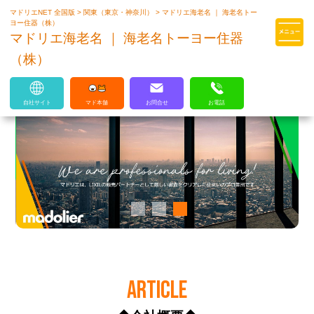
マドリエNET 全国版
>
関東（東京・神奈川）
>
マドリエ海老名 ｜ 海老名トー
マドリエはLIXILの厳しい基準を
ヨー住器（株）
クリアした住まいのプロ集団です
マドリエ海老名 ｜ 海老名トーヨー住器
（株）
自社サイト
マド本舗
お問合せ
お電話
ARTICLE