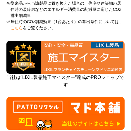
※
従来品から当該製品に置き換えた場合の、住宅や建築物の居
住時の暖冷房などのエネルギー消費量の削減量に応じたCO
2
排出削減量
※
居住時のCO
削減効果（1台あたり）の算出条件については、
2
こちら
をご覧ください。
当社は”LIXIL製品施工マイスター”達成のPROショップで
す