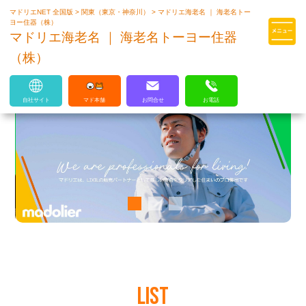
マドリエNET 全国版
>
関東（東京・神奈川）
>
マドリエ海老名 ｜ 海老名トー
マドリエはLIXILの厳しい基準を
ヨー住器（株）
クリアした住まいのプロ集団です
マドリエ海老名 ｜ 海老名トーヨー住器
（株）
自社サイト
マド本舗
お問合せ
お電話
LIST