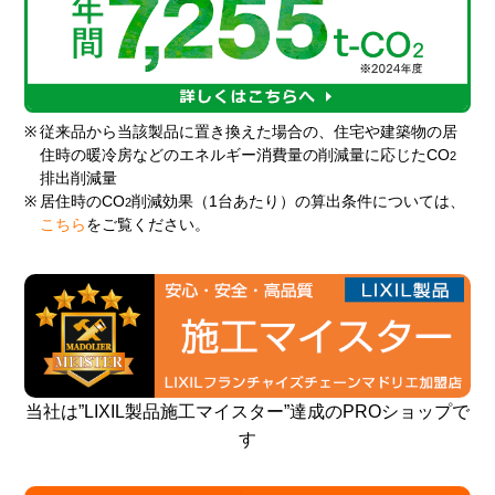
※
従来品から当該製品に置き換えた場合の、住宅や建築物の居
住時の暖冷房などのエネルギー消費量の削減量に応じたCO
2
排出削減量
※
居住時のCO
削減効果（1台あたり）の算出条件については、
2
こちら
をご覧ください。
当社は”LIXIL製品施工マイスター”達成のPROショップで
す