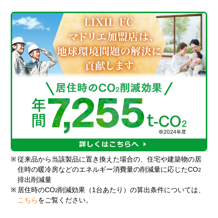
※
従来品から当該製品に置き換えた場合の、住宅や建築物の居
住時の暖冷房などのエネルギー消費量の削減量に応じたCO
2
排出削減量
※
居住時のCO
削減効果（1台あたり）の算出条件については、
2
こちら
をご覧ください。