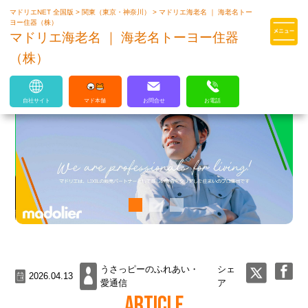
マドリエNET 全国版
>
関東（東京・神奈川）
>
マドリエ海老名 ｜ 海老名トー
マドリエはLIXILの厳しい基準を
ヨー住器（株）
クリアした住まいのプロ集団です
マドリエ海老名 ｜ 海老名トーヨー住器
（株）
自社サイト
マド本舗
お問合せ
お電話
うさっピーのふれあい・
シェ
2026.04.13
愛通信
ア
ARTICLE