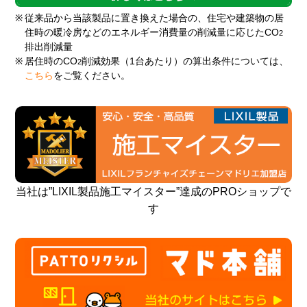
※
従来品から当該製品に置き換えた場合の、住宅や建築物の居
住時の暖冷房などのエネルギー消費量の削減量に応じたCO
2
排出削減量
※
居住時のCO
削減効果（1台あたり）の算出条件については、
2
こちら
をご覧ください。
当社は”LIXIL製品施工マイスター”達成のPROショップで
す