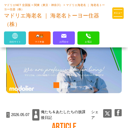
マドリエNET 全国版
>
関東（東京・神奈川）
>
マドリエ海老名 ｜ 海老名トー
マドリエはLIXILの厳しい基準を
ヨー住器（株）
クリアした住まいのプロ集団です
マドリエ海老名 ｜ 海老名トーヨー住器
（株）
自社サイト
マド本舗
お問合せ
お電話
俺たち＆あたしたちの放課
シェ
2026.05.07
後日記
ア
ARTICLE