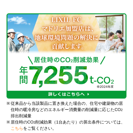
※
従来品から当該製品に置き換えた場合の、住宅や建築物の居
住時の暖冷房などのエネルギー消費量の削減量に応じたCO
2
排出削減量
※
居住時のCO
削減効果（1台あたり）の算出条件については、
2
こちら
をご覧ください。