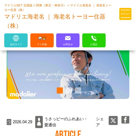
マドリエNET 全国版
>
関東（東京・神奈川）
>
マドリエ海老名 ｜ 海老名トー
マドリエはLIXILの厳しい基準を
ヨー住器（株）
クリアした住まいのプロ集団です
マドリエ海老名 ｜ 海老名トーヨー住器
（株）
自社サイト
マド本舗
お問合せ
お電話
うさっピーのふれあい・
シェ
2026.04.29
愛通信
ア
ARTICLE