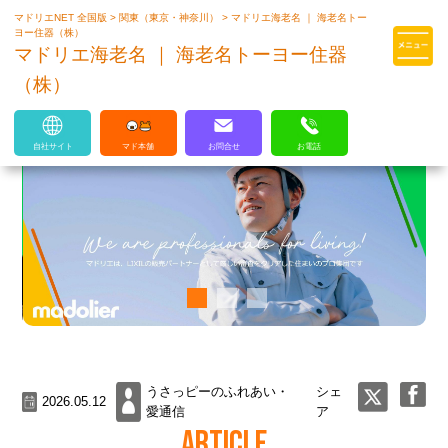
マドリエNET 全国版
>
関東（東京・神奈川）
>
マドリエ海老名 ｜ 海老名トー
マドリエはLIXILの厳しい基準を
ヨー住器（株）
クリアした住まいのプロ集団です
マドリエ海老名 ｜ 海老名トーヨー住器
（株）
自社サイト
マド本舗
お問合せ
お電話
うさっピーのふれあい・
シェ
2026.05.12
愛通信
ア
ARTICLE