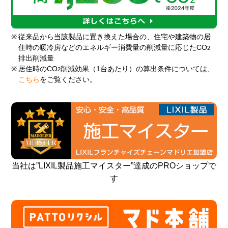
※
従来品から当該製品に置き換えた場合の、住宅や建築物の居
住時の暖冷房などのエネルギー消費量の削減量に応じたCO
2
排出削減量
※
居住時のCO
削減効果（1台あたり）の算出条件については、
2
こちら
をご覧ください。
当社は”LIXIL製品施工マイスター”達成のPROショップで
す