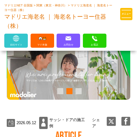
マドリエNET 全国版
>
関東（東京・神奈川）
>
マドリエ海老名 ｜ 海老名トー
マドリエはLIXILの厳しい基準を
ヨー住器（株）
クリアした住まいのプロ集団です
マドリエ海老名 ｜ 海老名トーヨー住器
（株）
自社サイト
マド本舗
お問合せ
お電話
サッシ・ドアの施工
シェ
2026.05.12
例
ア
ARTICLE