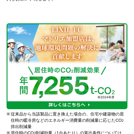
※
従来品から当該製品に置き換えた場合の、住宅や建築物の居
住時の暖冷房などのエネルギー消費量の削減量に応じたCO
2
排出削減量
※
居住時のCO
削減効果（1台あたり）の算出条件については、
2