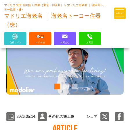
マドリエNET 全国版
>
関東（東京・神奈川）
>
マドリエ海老名 ｜ 海老名トー
マドリエはLIXILの厳しい基準を
ヨー住器（株）
クリアした住まいのプロ集団です
マドリエ海老名 ｜ 海老名トーヨー住器
（株）
自社サイト
マド本舗
お問合せ
お電話
2026.05.14
その他の施工例
シェア
ARTICLE