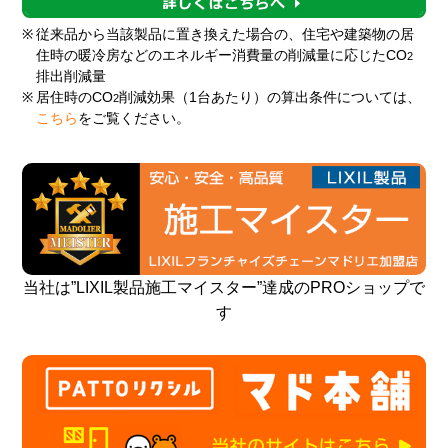
※
従来品から当該製品に置き換えた場合の、住宅や建築物の居
住時の暖冷房などのエネルギー消費量の削減量に応じたCO
2
排出削減量
※
居住時のCO
削減効果（1台あたり）の算出条件については、
2
こちら
をご覧ください。
当社は”LIXIL製品施工マイスター”達成のPROショップで
す