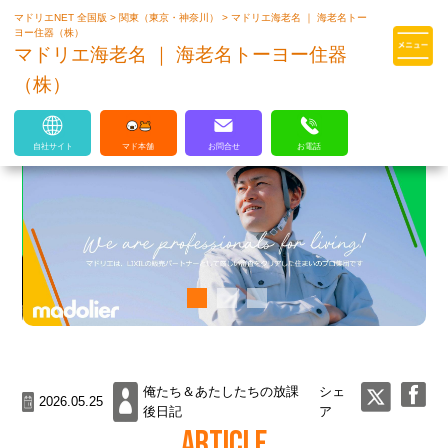
マドリエNET 全国版
>
関東（東京・神奈川）
>
マドリエ海老名 ｜ 海老名トー
マドリエはLIXILの厳しい基準を
ヨー住器（株）
クリアした住まいのプロ集団です
マドリエ海老名 ｜ 海老名トーヨー住器
（株）
自社サイト
マド本舗
お問合せ
お電話
俺たち＆あたしたちの放課
シェ
2026.05.25
後日記
ア
ARTICLE