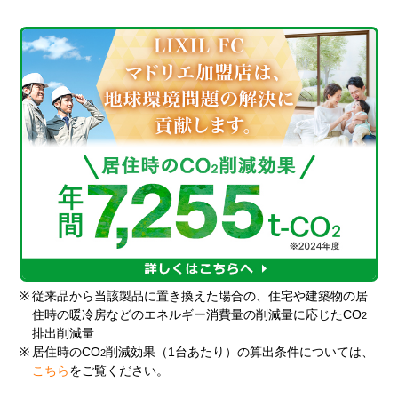
※
従来品から当該製品に置き換えた場合の、住宅や建築物の居
住時の暖冷房などのエネルギー消費量の削減量に応じたCO
2
排出削減量
※
居住時のCO
削減効果（1台あたり）の算出条件については、
2
こちら
をご覧ください。