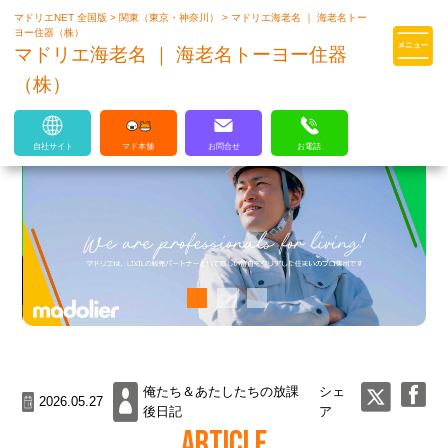
マドリエNET 全国版
>
関東（東京・神奈川）
>
マドリエ海老名 ｜ 海老名トー
マドリエはLIXILの厳しい基準を
ヨー住器（株）
クリアした住まいのプロ集団です
マドリエ海老名 ｜ 海老名トーヨー住器
（株）
自社サイト
マド本舗
お問合せ
お電話
俺たち＆あたしたちの放課
シェ
2026.05.27
後日記
ア
ARTICLE