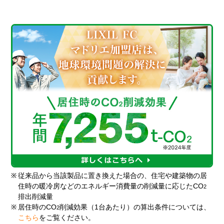
※
従来品から当該製品に置き換えた場合の、住宅や建築物の居
住時の暖冷房などのエネルギー消費量の削減量に応じたCO
2
排出削減量
※
居住時のCO
削減効果（1台あたり）の算出条件については、
2
こちら
をご覧ください。