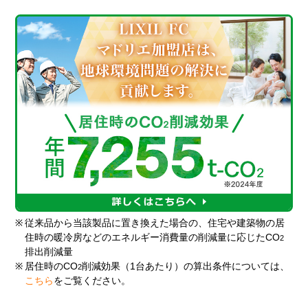
※
従来品から当該製品に置き換えた場合の、住宅や建築物の居
住時の暖冷房などのエネルギー消費量の削減量に応じたCO
2
排出削減量
※
居住時のCO
削減効果（1台あたり）の算出条件については、
2
こちら
をご覧ください。