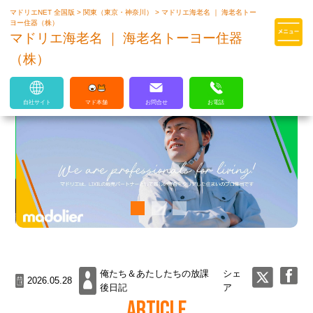
マドリエNET 全国版
>
関東（東京・神奈川）
>
マドリエ海老名 ｜ 海老名トー
マドリエはLIXILの厳しい基準を
ヨー住器（株）
クリアした住まいのプロ集団です
マドリエ海老名 ｜ 海老名トーヨー住器
（株）
自社サイト
マド本舗
お問合せ
お電話
俺たち＆あたしたちの放課
シェ
2026.05.28
後日記
ア
ARTICLE