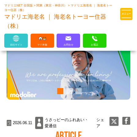
マドリエNET 全国版
>
関東（東京・神奈川）
>
マドリエ海老名 ｜ 海老名トー
マドリエはLIXILの厳しい基準を
ヨー住器（株）
クリアした住まいのプロ集団です
マドリエ海老名 ｜ 海老名トーヨー住器
（株）
自社サイト
マド本舗
お問合せ
お電話
うさっピーのふれあい・
シェ
2026.06.11
愛通信
ア
ARTICLE