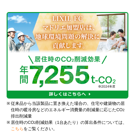
※
従来品から当該製品に置き換えた場合の、住宅や建築物の居
住時の暖冷房などのエネルギー消費量の削減量に応じたCO
2
排出削減量
※
居住時のCO
削減効果（1台あたり）の算出条件については、
2
こちら
をご覧ください。