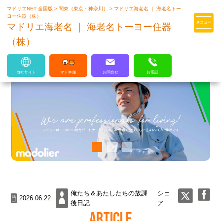
マドリエNET 全国版
>
関東（東京・神奈川）
>
マドリエ海老名 ｜ 海老名トー
マドリエはLIXILの厳しい基準を
ヨー住器（株）
クリアした住まいのプロ集団です
マドリエ海老名 ｜ 海老名トーヨー住器
（株）
自社サイト
マド本舗
お問合せ
お電話
俺たち＆あたしたちの放課
シェ
2026.06.22
後日記
ア
ARTICLE