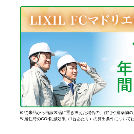
※
従来品から当該製品に置き換えた場合の、住宅や建築物の
※
居住時のCO
削減効果（1台あたり）の算出条件について
2