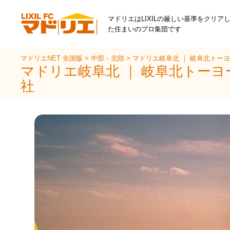
マドリエはLIXILの厳しい基準をクリア
た住まいのプロ集団です
マドリエNET 全国版
>
中部・北陸
>
マドリエ岐阜北 ｜ 岐阜北トー
マドリエ岐阜北 ｜ 岐阜北トーヨ
社