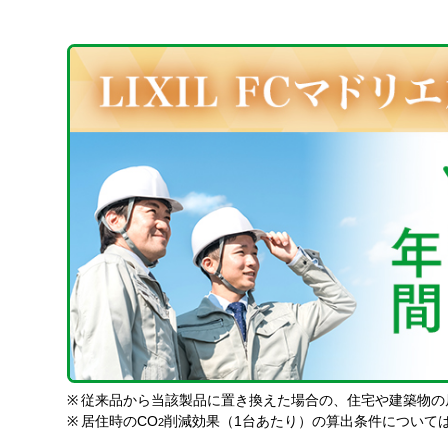
※
従来品から当該製品に置き換えた場合の、住宅や建築物の
※
居住時のCO
削減効果（1台あたり）の算出条件について
2