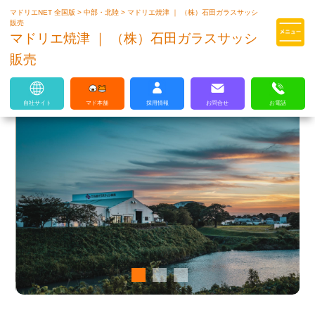
マドリエNET 全国版
>
中部・北陸
>
マドリエ焼津 ｜ （株）石田ガラスサッシ
マドリエはLIXILの厳しい基準を
販売
クリアした住まいのプロ集団です
マドリエ焼津 ｜ （株）石田ガラスサッシ
販売
自社サイト
マド本舗
採用情報
お問合せ
お電話