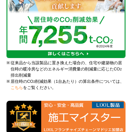
※
従来品から当該製品に置き換えた場合の、住宅や建築物の居
住時の暖冷房などのエネルギー消費量の削減量に応じたCO
2
排出削減量
※
居住時のCO
削減効果（1台あたり）の算出条件については、
2
こちら
をご覧ください。