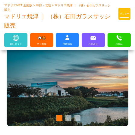
マドリエNET 全国版
>
中部・北陸
>
マドリエ焼津 ｜ （株）石田ガラスサッシ
マドリエはLIXILの厳しい基準を
販売
クリアした住まいのプロ集団です
マドリエ焼津 ｜ （株）石田ガラスサッシ
販売
自社サイト
マド本舗
採用情報
お問合せ
お電話