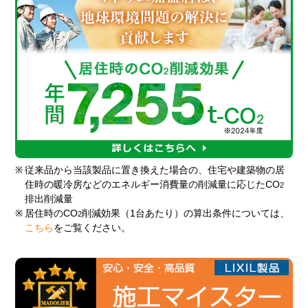
※
従来品から当該製品に置き換えた場合の、住宅や建築物の居
住時の暖冷房などのエネルギー消費量の削減量に応じたCO
2
排出削減量
※
居住時のCO
削減効果（1台あたり）の算出条件については、
2
こちら
をご覧ください。