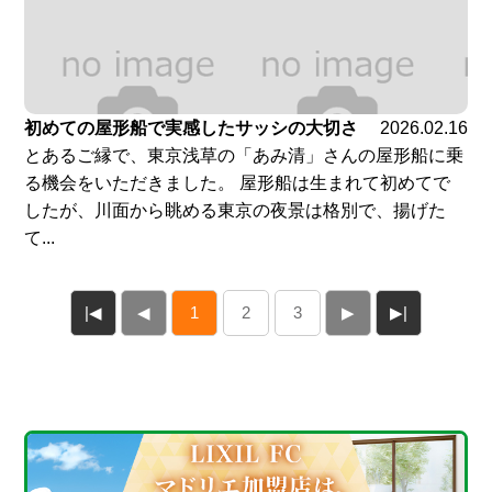
初めての屋形船で実感したサッシの大切さ
2026.02.16
とあるご縁で、東京浅草の「あみ清」さんの屋形船に乗
る機会をいただきました。 屋形船は生まれて初めてで
したが、川面から眺める東京の夜景は格別で、揚げた
て...
|◀
◀
1
2
3
▶
▶|