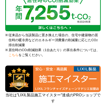
※
従来品から当該製品に置き換えた場合の、住宅や建築物の居
住時の暖冷房などのエネルギー消費量の削減量に応じたCO
2
排出削減量
※
居住時のCO
削減効果（1台あたり）の算出条件については、
2
こちら
をご覧ください。
当社は”LIXIL製品施工マイスター”達成のPROショップで
す