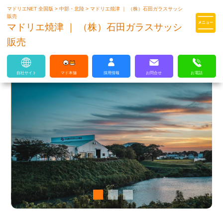
マドリエNET 全国版
>
中部・北陸
>
マドリエ焼津 ｜ （株）石田ガラスサッシ
マドリエはLIXILの厳しい基準を
販売
クリアした住まいのプロ集団です
マドリエ焼津 ｜ （株）石田ガラスサッシ
販売
自社サイト
マド本舗
採用情報
お問合せ
お電話