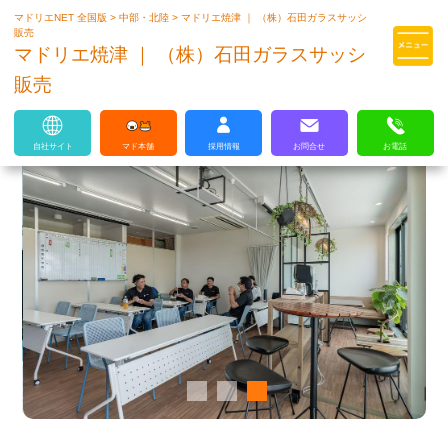
マドリエNET 全国版
>
中部・北陸
>
マドリエ焼津 ｜ （株）石田ガラスサッシ
マドリエはLIXILの厳しい基準を
販売
クリアした住まいのプロ集団です
マドリエ焼津 ｜ （株）石田ガラスサッシ
販売
自社サイト
マド本舗
採用情報
お問合せ
お電話