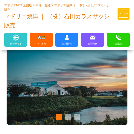
マドリエNET 全国版
>
中部・北陸
>
マドリエ焼津 ｜ （株）石田ガラスサッシ
マドリエはLIXILの厳しい基準を
販売
クリアした住まいのプロ集団です
マドリエ焼津 ｜ （株）石田ガラスサッシ
販売
自社サイト
マド本舗
採用情報
お問合せ
お電話