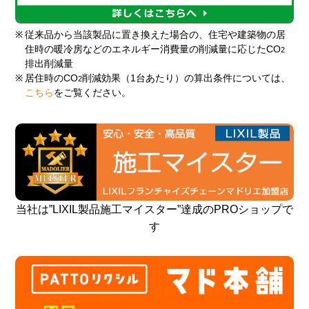
※
従来品から当該製品に置き換えた場合の、住宅や建築物の居
住時の暖冷房などのエネルギー消費量の削減量に応じたCO
2
排出削減量
※
居住時のCO
削減効果（1台あたり）の算出条件については、
2
こちら
をご覧ください。
当社は”LIXIL製品施工マイスター”達成のPROショップで
す