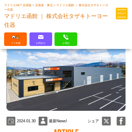
マドリエNET 全国版
>
北海道・東北
>
マドリエ函館 ｜ 株式会社タザキトーヨ
マドリエはLIXILの厳しい基準を
ー住器
クリアした住まいのプロ集団です
マドリエ函館 ｜ 株式会社タザキトーヨー
住器
マド本舗
お問合せ
お電話
2024.01.30
最新News!
シェア