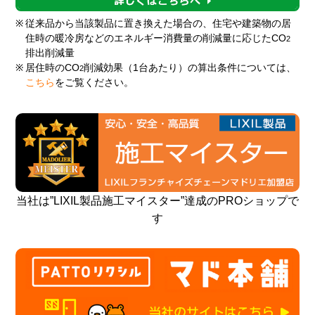
※
従来品から当該製品に置き換えた場合の、住宅や建築物の居
住時の暖冷房などのエネルギー消費量の削減量に応じたCO
2
排出削減量
※
居住時のCO
削減効果（1台あたり）の算出条件については、
2
こちら
をご覧ください。
当社は”LIXIL製品施工マイスター”達成のPROショップで
す