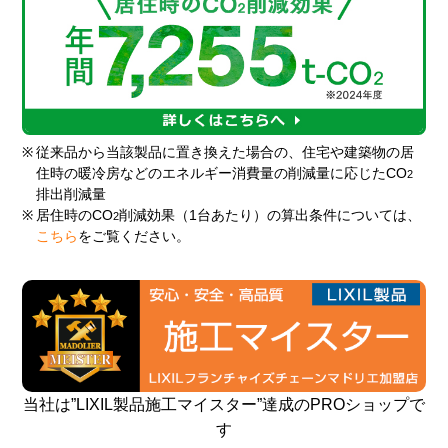
※
従来品から当該製品に置き換えた場合の、住宅や建築物の居
住時の暖冷房などのエネルギー消費量の削減量に応じたCO
2
排出削減量
※
居住時のCO
削減効果（1台あたり）の算出条件については、
2
こちら
をご覧ください。
当社は”LIXIL製品施工マイスター”達成のPROショップで
す