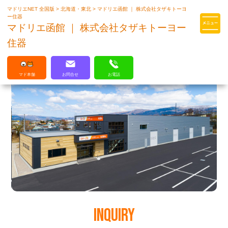
マドリエNET 全国版
>
北海道・東北
>
マドリエ函館 ｜ 株式会社タザキトーヨ
マドリエはLIXILの厳しい基準を
ー住器
クリアした住まいのプロ集団です
マドリエ函館 ｜ 株式会社タザキトーヨー
住器
マド本舗
お問合せ
お電話
INQUIRY