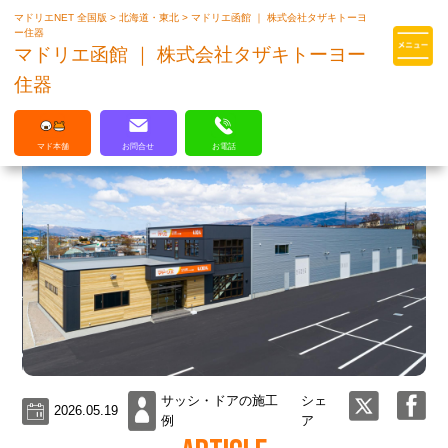
マドリエNET 全国版
>
北海道・東北
>
マドリエ函館 ｜ 株式会社タザキトーヨ
マドリエはLIXILの厳しい基準を
ー住器
クリアした住まいのプロ集団です
マドリエ函館 ｜ 株式会社タザキトーヨー
住器
マド本舗
お問合せ
お電話
サッシ・ドアの施工
シェ
2026.05.19
例
ア