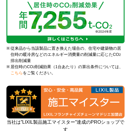
※
従来品から当該製品に置き換えた場合の、住宅や建築物の居
住時の暖冷房などのエネルギー消費量の削減量に応じたCO
2
排出削減量
※
居住時のCO
削減効果（1台あたり）の算出条件については、
2
こちら
をご覧ください。
当社は”LIXIL製品施工マイスター”達成のPROショップで
す