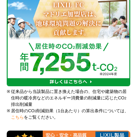
※
従来品から当該製品に置き換えた場合の、住宅や建築物の居
住時の暖冷房などのエネルギー消費量の削減量に応じたCO
2
排出削減量
※
居住時のCO
削減効果（1台あたり）の算出条件については、
2
こちら
をご覧ください。