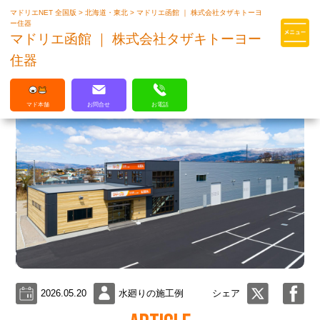
マドリエNET 全国版
>
北海道・東北
>
マドリエ函館 ｜ 株式会社タザキトーヨ
マドリエはLIXILの厳しい基準を
ー住器
クリアした住まいのプロ集団です
マドリエ函館 ｜ 株式会社タザキトーヨー
住器
マド本舗
お問合せ
お電話
2026.05.20
水廻りの施工例
シェア