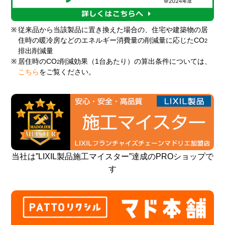
※
従来品から当該製品に置き換えた場合の、住宅や建築物の居
住時の暖冷房などのエネルギー消費量の削減量に応じたCO
2
排出削減量
※
居住時のCO
削減効果（1台あたり）の算出条件については、
2
こちら
をご覧ください。
当社は”LIXIL製品施工マイスター”達成のPROショップで
す