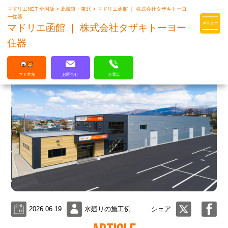
マドリエNET 全国版
>
北海道・東北
>
マドリエ函館 ｜ 株式会社タザキトーヨ
マドリエはLIXILの厳しい基準を
ー住器
クリアした住まいのプロ集団です
マドリエ函館 ｜ 株式会社タザキトーヨー
住器
マド本舗
お問合せ
お電話
2026.06.19
水廻りの施工例
シェア