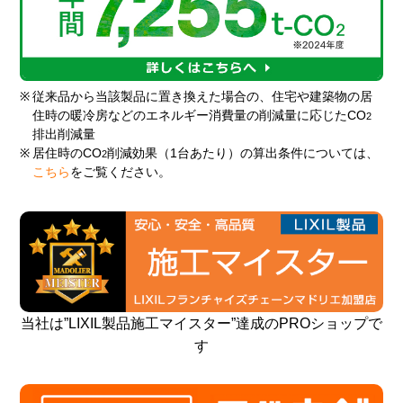
※
従来品から当該製品に置き換えた場合の、住宅や建築物の居
住時の暖冷房などのエネルギー消費量の削減量に応じたCO
2
排出削減量
※
居住時のCO
削減効果（1台あたり）の算出条件については、
2
こちら
をご覧ください。
当社は”LIXIL製品施工マイスター”達成のPROショップで
す