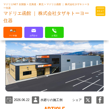
マドリエNET 全国版
>
北海道・東北
>
マドリエ函館 ｜ 株式会社タザキトーヨ
マドリエはLIXILの厳しい基準を
ー住器
クリアした住まいのプロ集団です
マドリエ函館 ｜ 株式会社タザキトーヨー
住器
マド本舗
お問合せ
お電話
2026.06.22
水廻りの施工例
シェア